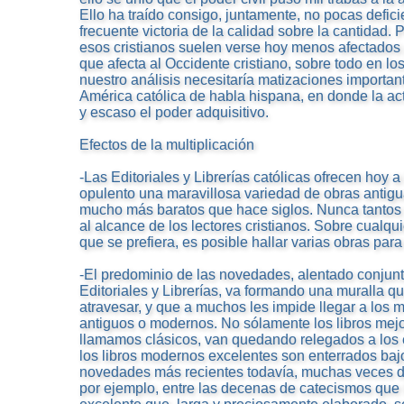
Ello ha traído consigo, juntamente, no pocas defic
frecuente victoria de la calidad sobre la cantidad. 
esos cristianos suelen verse hoy menos afectados 
que afecta al Occidente cristiano, sobre todo en l
nuestro análisis necesitaría matizaciones important
América católica de habla hispana, en donde la acti
y escaso el poder adquisitivo.
Efectos de la multiplicación
-Las Editoriales y Librerías católicas ofrecen hoy a
opulento una maravillosa variedad de obras antig
mucho más baratos que hace siglos. Nunca tantos y
al alcance de los lectores cristianos. Sobre cualqui
que se prefiera, es posible hallar varias obras para 
-El predominio de las novedades, alentado conjun
Editoriales y Librerías, va formando una muralla q
atravesar, y que a muchos les impide llegar a los me
antiguos o modernos. No sólamente los libros mejo
llamamos clásicos, van quedando relegados a los 
los libros modernos excelentes son enterrados baj
novedades más recientes todavía, muchas veces d
por ejemplo, entre las decenas de catecismos que