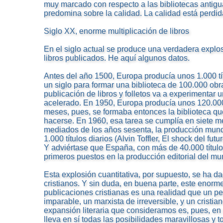
muy marcado con respecto a las bibliotecas antigu
predomina sobre la calidad. La calidad está perdida
Siglo XX, enorme multiplicación de libros
En el siglo actual se produce una verdadera explos
libros publicados. He aquí algunos datos.
Antes del año 1500, Europa producía unos 1.000 tí
un siglo para formar una biblioteca de 100.000 obra
publicación de libros y folletos va a experimenta
acelerado. En 1950, Europa producía unos 120.000 
meses, pues, se formaba entonces la biblioteca qu
hacerse. En 1960, esa tarea se cumplía en siete me
mediados de los años sesenta, la producción mundi
1.000 títulos diarios (Alvin Toffler, El shock del fu
Y adviértase que España, con más de 40.000 títul
primeros puestos en la producción editorial del mu
Esta explosión cuantitativa, por supuesto, se ha da
cristianos. Y sin duda, en buena parte, este enorm
publicaciones cristianas es una realidad que un per
imparable, un marxista de irreversible, y un cristia
expansión literaria que consideramos es, pues, en c
lleva en sí todas las posibilidades maravillosas y 