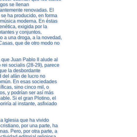
gos se llenan
antemente renovadas. El
se ha producido, en forma
e música moderna. En éstas
nética, exigida por la
ntantes y conjuntos,
mo a una droga, a la novedad,
 Casas, que de otro modo no
 que Juan Pablo II alude al
o rei socialis (28-29), parece
que la desbordante
d del afán de lucro no
común. En esas sociedades
icas, sino cinco mil, o
os, y podrían ser así más
ble. Si el gran Plotino, el
iría al instante, asfixiado
a Iglesia que ha vivido
ristiano, por una parte, ha
nas. Pero, por otra parte, a
ctividad editorial religiosa.