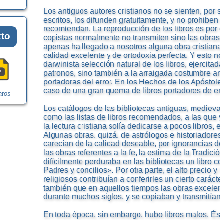
Los antiguos autores cristianos no se sienten, por 
escritos, los difunden gratuitamente, y no prohiben
recomiendan. La reproducción de los libros es por
xto
copistas normalmente no transmiten sino las obra
apenas ha llegado a nosotros alguna obra cristian
calidad excelente y de ortodoxia perfecta. Y esto 
darwinista selección natural de los libros, ejercitad
patronos, sino también a la arraigada costumbre an
portadoras del error. En los Hechos de los Apóstol
caso de una gran quema de libros portadores de err
atos
Los catálogos de las bibliotecas antiguas, medieval
como las listas de libros recomendados, a las que 
la lectura cristiana solía dedicarse a pocos libros,
Algunas obras, quizá, de astrólogos e historiadores,
carecían de la calidad deseable, por ignorancias 
las obras referentes a la fe, la estima de la Tradic
difícilmente perduraba en las bibliotecas un libro co
Padres y concilios». Por otra parte, el alto precio y
religiosos contribuían a conferirles un cierto cará
también que en aquellos tiempos las obras excele
durante muchos siglos, y se copiaban y transmitían
En toda época, sin embargo, hubo libros malos. És