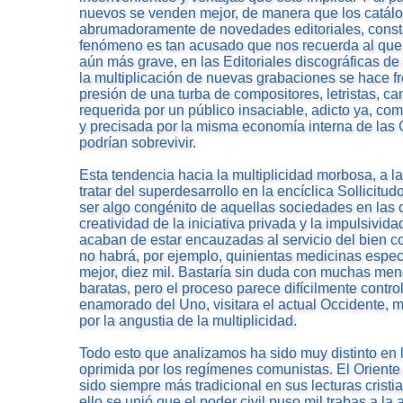
nuevos se venden mejor, de manera que los catálo
abrumadoramente de novedades editoriales, const
fenómeno es tan acusado que nos recuerda al que 
aún más grave, en las Editoriales discográficas d
la multiplicación de nuevas grabaciones se hace fre
presión de una turba de compositores, letristas, ca
requerida por un público insaciable, adicto ya, co
y precisada por la misma economía interna de las
podrían sobrevivir.
Esta tendencia hacia la multiplicidad morbosa, a la
tratar del superdesarrollo en la encíclica Sollicitud
ser algo congénito de aquellas sociedades en las 
creatividad de la iniciativa privada y la impulsivida
acaban de estar encauzadas al servicio del bien 
no habrá, por ejemplo, quinientas medicinas específ
mejor, diez mil. Bastaría sin duda con muchas men
baratas, pero el proceso parece difícilmente controla
enamorado del Uno, visitara el actual Occidente, mor
por la angustia de la multiplicidad.
Todo esto que analizamos ha sido muy distinto en l
oprimida por los regímenes comunistas. El Oriente c
sido siempre más tradicional en sus lecturas cristia
ello se unió que el poder civil puso mil trabas a la a