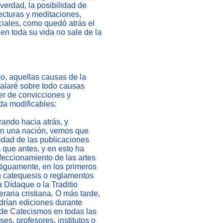
verdad, la posibilidad de
ecturas y meditaciones,
iales, como quedó atrás el
en toda su vida no sale de la
co, aquellas causas de la
ñalaré sobre todo causas
der de convicciones y
da modificables:
rando hacia atrás, y
en una nación, vemos que
idad de las publicaciones
 que antes, y en esto ha
erfeccionamiento de las artes
ntiguamente, en los primeros
n catequesis o reglamentos
a Dídaque o la Traditio
eraria cristiana. O más tarde,
rían ediciones durante
 de Catecismos en todas las
s, profesores, institutos o