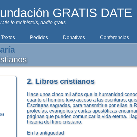
fundación GRATIS DATE
ratis lo recibisteis, dadlo gratis
Textos
Pedidos
Donativos
Conferencias
aría
istianos
2. Libros cristianos
Hace unos cinco mil años que la humanidad conoce 
cuanto el hombre tuvo acceso a las escrituras, qu
Escrituras sagradas, para transmitirle por ellas la
profecías, evangelios y cartas apostólicas encarna
los
páginas que pueden comunicar la vida eterna. Ha
historia del libro cristiano.
En la antigüedad