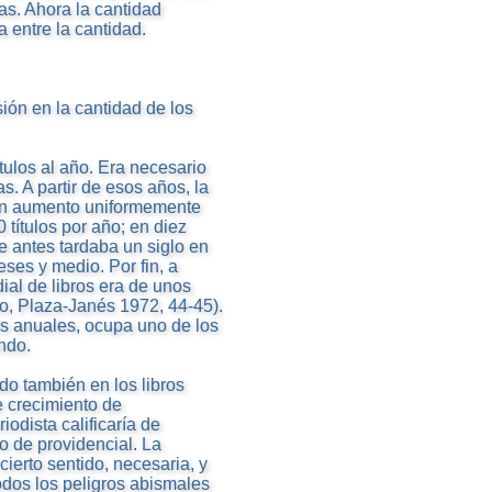
as. Ahora la cantidad
 entre la cantidad.
ión en la cantidad de los
tulos al año. Era necesario
s. A partir de esos años, la
r un aumento uniformemente
títulos por año; en diez
e antes tardaba un siglo en
ses y medio. Por fin, a
al de libros era de unos
turo, Plaza-Janés 1972, 44-45).
os anuales, ocupa uno de los
ndo.
do también en los libros
e crecimiento de
iodista calificaría de
no de providencial. La
ierto sentido, necesaria, y
todos los peligros abismales