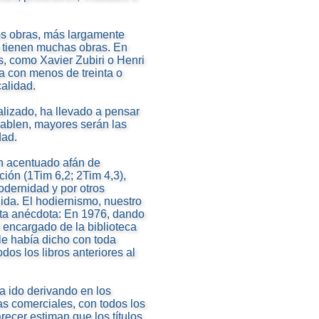
os obras, más largamente
 tienen muchas obras. En
s, como Xavier Zubiri o Henri
a con menos de treinta o
calidad.
lizado, ha llevado a pensar
ablen, mayores serán las
dad.
un acentuado afán de
ión (1Tim 6,2; 2Tim 4,3),
odernidad y por otros
da. El hodiernismo, nuestro
esta anécdota: En 1976, dando
l encargado de la biblioteca
le había dicho con toda
os los libros anteriores al
ha ido derivando en los
s comerciales, con todos los
recer estiman que los títulos