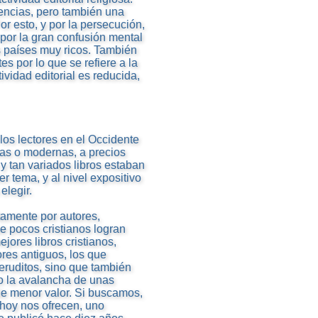
iencias, pero también una
Por esto, y por la persecución,
por la gran confusión mental
os países muy ricos. También
es por lo que se refiere a la
vidad editorial es reducida,
 los lectores en el Occidente
uas o modernas, a precios
 tan variados libros estaban
er tema, y al nivel expositivo
elegir.
tamente por autores,
ue pocos cristianos logran
jores libros cristianos,
res antiguos, los que
eruditos, sino que también
o la avalancha de unas
e menor valor. Si buscamos,
 hoy nos ofrecen, uno