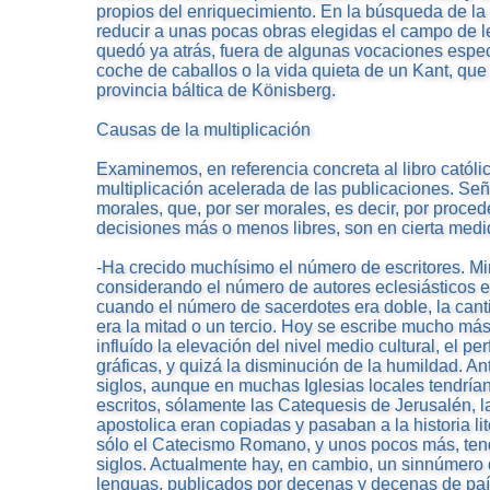
propios del enriquecimiento. En la búsqueda de la 
reducir a unas pocas obras elegidas el campo de l
quedó ya atrás, fuera de algunas vocaciones espec
coche de caballos o la vida quieta de un Kant, que 
provincia báltica de Könisberg.
Causas de la multiplicación
Examinemos, en referencia concreta al libro católi
multiplicación acelerada de las publicaciones. Se
morales, que, por ser morales, es decir, por proce
decisiones más o menos libres, son en cierta medi
-Ha crecido muchísimo el número de escritores. Mi
considerando el número de autores eclesiásticos 
cuando el número de sacerdotes era doble, la cant
era la mitad o un tercio. Hoy se escribe mucho más
influído la elevación del nivel medio cultural, el p
gráficas, y quizá la disminución de la humildad. A
siglos, aunque en muchas Iglesias locales tendría
escritos, sólamente las Catequesis de Jerusalén, l
apostolica eran copiadas y pasaban a la historia lit
sólo el Catecismo Romano, y unos pocos más, tend
siglos. Actualmente hay, en cambio, un sinnúmero
lenguas, publicados por decenas y decenas de paíse