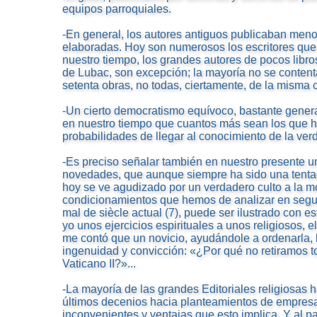
equipos parroquiales.
-En general, los autores antiguos publicaban men
elaboradas. Hoy son numerosos los escritores que
nuestro tiempo, los grandes autores de pocos libro
de Lubac, son excepción; la mayoría no se content
setenta obras, no todas, ciertamente, de la misma 
-Un cierto democratismo equívoco, bastante genera
en nuestro tiempo que cuantos más sean los que h
probabilidades de llegar al conocimiento de la ver
-Es preciso señalar también en nuestro presente 
novedades, que aunque siempre ha sido una tentac
hoy se ve agudizado por un verdadero culto a la m
condicionamientos que hemos de analizar en segui
mal de siècle actual (7), puede ser ilustrado con 
yo unos ejercicios espirituales a unos religiosos, e
me contó que un novicio, ayudándole a ordenarla, 
ingenuidad y convicción: «¿Por qué no retiramos tod
Vaticano II?»...
-La mayoría de las grandes Editoriales religiosas 
últimos decenios hacia planteamientos de empresa
inconvenientes y ventajas que esto implica. Y al pa