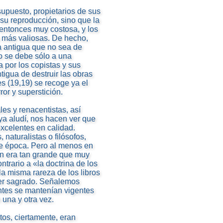
supuesto, propietarios de sus
 su reproducción, sino que la
 entonces muy costosa, y los
s más valiosas. De hecho,
a antigua que no sea de
no se debe sólo a una
a por los copistas y sus
tigua de destruir las obras
es (19,19) se recoge ya el
or y superstición.
es y renacentistas, así
ya aludí, nos hacen ver que
 excelentes en calidad.
 naturalistas o filósofos,
de época. Pero al menos en
ión era tan grande que muy
ntrario a «la doctrina de los
 la misma rareza de los libros
cter sagrado. Señalemos
ntes se mantenían vigentes
 una y otra vez.
tos, ciertamente, eran