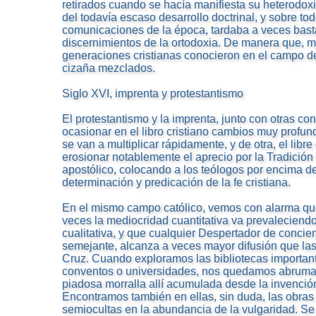
retirados cuando se hacía manifiesta su heterodoxia
del todavía escaso desarrollo doctrinal, y sobre to
comunicaciones de la época, tardaba a veces bast
discernimientos de la ortodoxia. De manera que, m
generaciones cristianas conocieron en el campo de l
cizaña mezclados.
Siglo XVI, imprenta y protestantismo
El protestantismo y la imprenta, junto con otras con
ocasionar en el libro cristiano cambios muy profund
se van a multiplicar rápidamente, y de otra, el libr
erosionar notablemente el aprecio por la Tradición 
apostólico, colocando a los teólogos por encima de
determinación y predicación de la fe cristiana.
En el mismo campo católico, vemos con alarma que
veces la mediocridad cuantitativa va prevaleciendo
cualitativa, y que cualquier Despertador de concie
semejante, alcanza a veces mayor difusión que la
Cruz. Cuando exploramos las bibliotecas important
conventos o universidades, nos quedamos abrumad
piadosa morralla allí acumulada desde la invención
Encontramos también en ellas, sin duda, las obras
semiocultas en la abundancia de la vulgaridad. S