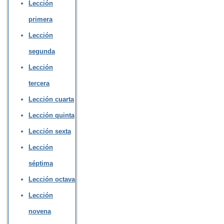
Lección
primera
Lección
segunda
Lección
tercera
Lección cuarta
Lección quinta
Lección sexta
Lección
séptima
Lección octava
Lección
novena