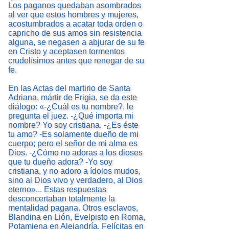
Los paganos quedaban asombrados
al ver que estos hombres y mujeres,
acostumbrados a acatar toda orden o
capricho de sus amos sin resistencia
alguna, se negasen a abjurar de su fe
en Cristo y aceptasen tormentos
crudelísimos antes que renegar de su
fe.
En las Actas del martirio de Santa
Adriana, mártir de Frigia, se da este
diálogo: «-¿Cuál es tu nombre?, le
pregunta el juez. -¿Qué importa mi
nombre? Yo soy cristiana. -¿Es éste
tu amo? -Es solamente dueño de mi
cuerpo; pero el señor de mi alma es
Dios. -¿Cómo no adoras a los dioses
que tu dueño adora? -Yo soy
cristiana, y no adoro a ídolos mudos,
sino al Dios vivo y verdadero, al Dios
eterno»... Estas respuestas
desconcertaban totalmente la
mentalidad pagana. Otros esclavos,
Blandina en Lión, Evelpisto en Roma,
Potamiena en Alejandría, Felícitas en