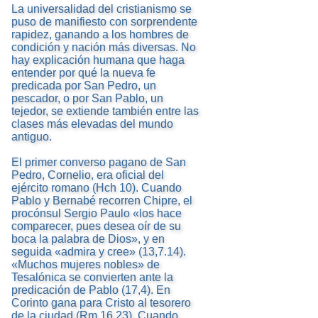
La universalidad del cristianismo se
puso de manifiesto con sorprendente
rapidez, ganando a los hombres de
condición y nación más diversas. No
hay explicación humana que haga
entender por qué la nueva fe
predicada por San Pedro, un
pescador, o por San Pablo, un
tejedor, se extiende también entre las
clases más elevadas del mundo
antiguo.
El primer converso pagano de San
Pedro, Cornelio, era oficial del
ejército romano (Hch 10). Cuando
Pablo y Bernabé recorren Chipre, el
procónsul Sergio Paulo «los hace
comparecer, pues desea oír de su
boca la palabra de Dios», y en
seguida «admira y cree» (13,7.14).
«Muchos mujeres nobles» de
Tesalónica se convierten ante la
predicación de Pablo (17,4). En
Corinto gana para Cristo al tesorero
de la ciudad (Rm 16,23). Cuando