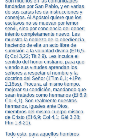
Son muchos en las comunidades
fundadas por San Pablo, y en varias
de sus cartas les da instrucciones y
consejos. Al Apóstol quiere que los
esclavos no se muevan por temor
servil, sino por conciencia del deber;
intento completamente nuevo. Les
muestra la nobleza de la obediencia,
haciendo de ella un acto libre de
sumisión a la voluntad divina (Ef 6,5-
8; Col 3,22; Tit 2,9). Les inculca el
sentido del honor cristiano, para que
viendo sus virtudes aprendan los
señores a respetar el nombre y la
doctrina del Señor (1Tim 6,1; +1Pe
2,18ss). Procura, al mismo tiempo,
mejorar su condición, mandando que
sean tratados como hermanos (Ef 6,9;
Col 4,1). Son realmente nuestros
hermanos, iguales ante Dios,
miembros del mismo cuerpo místico
de Cristo (Ef 6,9; Col 4,1; Gál 3,28;
Flm 1,8-21).
Todo esto, para aquellos hombres