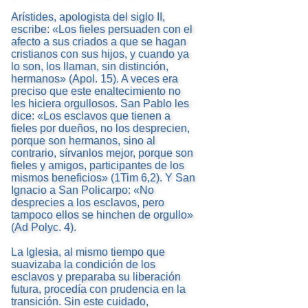
Arístides, apologista del siglo II,
escribe: «Los fieles persuaden con el
afecto a sus criados a que se hagan
cristianos con sus hijos, y cuando ya
lo son, los llaman, sin distinción,
hermanos» (Apol. 15). A veces era
preciso que este enaltecimiento no
les hiciera orgullosos. San Pablo les
dice: «Los esclavos que tienen a
fieles por dueños, no los desprecien,
porque son hermanos, sino al
contrario, sírvanlos mejor, porque son
fieles y amigos, participantes de los
mismos beneficios» (1Tim 6,2). Y San
Ignacio a San Policarpo: «No
desprecies a los esclavos, pero
tampoco ellos se hinchen de orgullo»
(Ad Polyc. 4).
La Iglesia, al mismo tiempo que
suavizaba la condición de los
esclavos y preparaba su liberación
futura, procedía con prudencia en la
transición. Sin este cuidado,