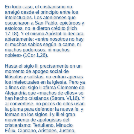
En todo caso, el cristianismo no
arraigó desde el principio entre los
intelectuales. Los atenienses que
escucharon a San Pablo, epicúreos y
estoicos, no le dieron crédito (Hch
17,18). Y el mismo Apóstol lo declara
abiertamente: «entre nosotros no hay
ni muchos sabios según la carne, ni
muchos poderosos, ni muchos
nobles» (1Cor 1,26).
Hasta el siglo II, precisamente en un
momento de apogeo social de
filósofos y sofistas, no entran apenas
los intelectuales en la Iglesia. Pero ya
a fines del siglo II afirma Clemente de
Alejandría que «muchos de ellos» se
han hecho cristianos (Strom. VI,16). Y
al convertirse, no pocos de ellos usan
la pluma para defender la nueva fe, y
forman en los siglos II y III el gran
movimiento de apologistas del
cristianismo: Tertuliano, Minucio
Félix, Cipriano, Arístides, Justino,