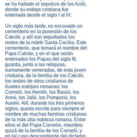
se ha hallado el sepulcro de los Acilii,
donde su estirpe cristiana fue
enterrada desde el siglo I al IV.
Un siglo más tarde, es excavado un
cementerio en la posesión de los
Cæcilii, y allí son sepultados los
restos de la mártir Santa Cecilia. Este
cementerio, que tomará el nombre del
Papa Calixto, y en el que serán
enterrados los Papas del siglo III,
guarda, junto a las reliquias,
sumamente veneradas, de esta joven
cristiana, de la familia de los Cæcilii,
los restos de otros cristianos de
ilustres estirpes romanas: los
Cornelii, los Aemilii, los Bassii, los
Annii, los Jallii, los Pomponii, los
Aurelii. Allí, durante los tres primeros
siglos, queda escrito para siempre el
nombre de muchas familias cristianas
de la más alta nobleza romana. Entre
ellos el del Papa Cornelio, miembro
quizá de la familia de los Cornelii, y
en tal caso descendiente del dictador