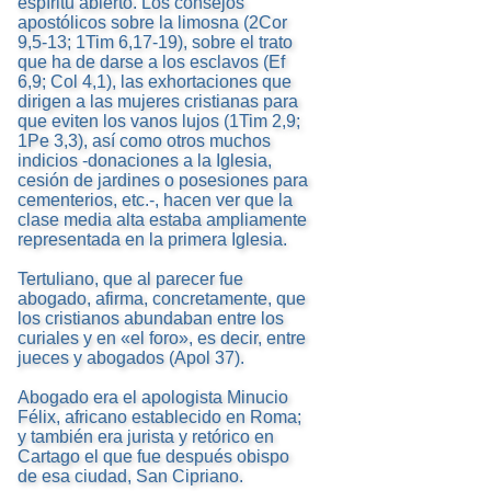
espíritu abierto. Los consejos
apostólicos sobre la limosna (2Cor
9,5-13; 1Tim 6,17-19), sobre el trato
que ha de darse a los esclavos (Ef
6,9; Col 4,1), las exhortaciones que
dirigen a las mujeres cristianas para
que eviten los vanos lujos (1Tim 2,9;
1Pe 3,3), así como otros muchos
indicios -donaciones a la Iglesia,
cesión de jardines o posesiones para
cementerios, etc.-, hacen ver que la
clase media alta estaba ampliamente
representada en la primera Iglesia.
Tertuliano, que al parecer fue
abogado, afirma, concretamente, que
los cristianos abundaban entre los
curiales y en «el foro», es decir, entre
jueces y abogados (Apol 37).
Abogado era el apologista Minucio
Félix, africano establecido en Roma;
y también era jurista y retórico en
Cartago el que fue después obispo
de esa ciudad, San Cipriano.