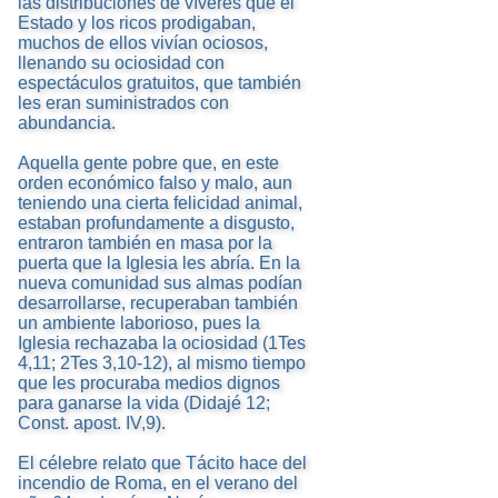
las distribuciones de víveres que el
Estado y los ricos prodigaban,
muchos de ellos vivían ociosos,
llenando su ociosidad con
espectáculos gratuitos, que también
les eran suministrados con
abundancia.
Aquella gente pobre que, en este
orden económico falso y malo, aun
teniendo una cierta felicidad animal,
estaban profundamente a disgusto,
entraron también en masa por la
puerta que la Iglesia les abría. En la
nueva comunidad sus almas podían
desarrollarse, recuperaban también
un ambiente laborioso, pues la
Iglesia rechazaba la ociosidad (1Tes
4,11; 2Tes 3,10-12), al mismo tiempo
que les procuraba medios dignos
para ganarse la vida (Didajé 12;
Const. apost. IV,9).
El célebre relato que Tácito hace del
incendio de Roma, en el verano del