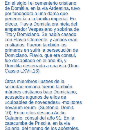
En el siglo I el cementerio cristiano
de Domitila, en la vía Ardeatina, tuvo
por fundadora a una dama que
pertenecía a la familia imperial. En
efecto, Flavia Domitila era nieta del
emperador Vespasiano y sobrina de
Tito y Domiciano. Se había casado
con Flavio Clemente, y ambos eran
cristianos. Fueron también los
primeros en sufrir la persecución de
Domiciano. Flavio, que era cónsul,
fue decapitado en el año 95, y
Domitila desterrada a una isla (Dion
Cassio LXVII,13).
Otros miembros ilustres de la
sociedad romana fueron también
mártires cristianos bajo Domiciano,
acusados algunos de ellos de
«culpables de novedades» -molitores
novarum rerum- (Suetonio, Domit.
10). Entre ellos destaca Acilio
Galabrio, cónsul del año 91. En la
catacumba de Priscila, en la vía
Salaria, del tiempo de los apóstoles,