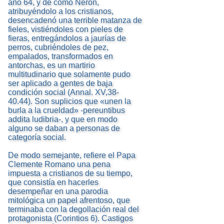
año 64, y de cómo Nerón,
atribuyéndolo a los cristianos,
desencadenó una terrible matanza de
fieles, vistiéndoles con pieles de
fieras, entregándolos a jaurías de
perros, cubriéndoles de pez,
empalados, transformados en
antorchas, es un martirio
multitudinario que solamente pudo
ser aplicado a gentes de baja
condición social (Annal. XV,38-
40.44). Son suplicios que «unen la
burla a la crueldad» -pereuntibus
addita ludibria-, y que en modo
alguno se daban a personas de
categoría social.
De modo semejante, refiere el Papa
Clemente Romano una pena
impuesta a cristianos de su tiempo,
que consistía en hacerles
desempeñar en una parodia
mitológica un papel afrentoso, que
terminaba con la degollación real del
protagonista (Corintios 6). Castigos