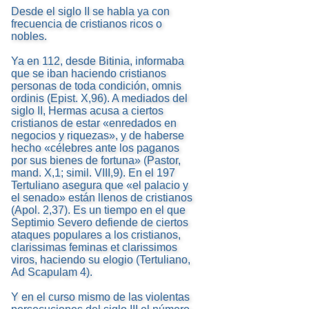
Desde el siglo II se habla ya con
frecuencia de cristianos ricos o
nobles.
Ya en 112, desde Bitinia, informaba
que se iban haciendo cristianos
personas de toda condición, omnis
ordinis (Epist. X,96). A mediados del
siglo II, Hermas acusa a ciertos
cristianos de estar «enredados en
negocios y riquezas», y de haberse
hecho «célebres ante los paganos
por sus bienes de fortuna» (Pastor,
mand. X,1; simil. VIII,9). En el 197
Tertuliano asegura que «el palacio y
el senado» están llenos de cristianos
(Apol. 2,37). Es un tiempo en el que
Septimio Severo defiende de ciertos
ataques populares a los cristianos,
clarissimas feminas et clarissimos
viros, haciendo su elogio (Tertuliano,
Ad Scapulam 4).
Y en el curso mismo de las violentas