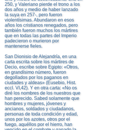
250, y Valeriano pierde el trono a los
dos años y medio de haber lanzado
la suya en 257-, pero fueron
violentísimas. Abundaron en esos
años los cristianos renegados, pero
también fueron muchos los mártires
que en todas las partes del Imperio
padecieron o murieron por
mantenerse fieles.
San Dionisio de Alejandría, en una
carta escrita sobre los mártires de
Decio, escribe sobre Egipto: «Otros,
en grandísimo número, fueron
degollados por los paganos en
ciudades y aldeas» (Eusebio, Hist.
eccl. VI,42). Y en otra carta: «No os
diré los nombres de los nuestros que
han perecido. Sabed solamente que
hombres y mujeres, jóvenes y
ancianos, soldados y ciudadanos,
personas de toda condición y edad,
unos por los azotes, otros por el
fuego, aquéllos por el hierro, han
vencido en el combate y ganado la