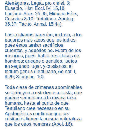
Atenágoras, Legat. pro christ. 3;
Eusebio, Hist. Eccl. IV, 15,18;
Luciano, Alex. 25,38; Minucio Félix,
Octavius 8-10; Tertuliano, Apolog.
35,37; Tácito, Annal. 15,44).
Los cristianos parecían, incluso, a los
paganos más ateos que los judíos,
pues éstos tenían sacrificios
cruentos, y aquéllos no. Fuera de los
romanos, pues, había tres clases de
hombres: griegos o gentiles, judíos
en segundo lugar, y cristianos, el
tertium genus (Tertuliano, Ad nat. I,
8,20; Scorpiac. 10).
Toda clase de crímenes abominables
se atribuyen a esta tercera casta, que
parece ser inferior a la misma raza
humana, hasta el punto de que
Tertuliano cree necesario en su
Apologéticus confirmar que los
cristianos tienen la misma naturaleza
que los otros hombres (Apol. 16).