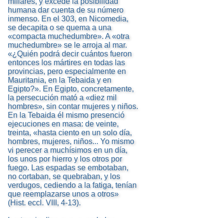
millares, y excede la posibilidad
humana dar cuenta de su número
inmenso. En el 303, en Nicomedia,
se decapita o se quema a una
«compacta muchedumbre». A «otra
muchedumbre» se le arroja al mar.
«¿Quién podrá decir cuántos fueron
entonces los mártires en todas las
provincias, pero especialmente en
Mauritania, en la Tebaida y en
Egipto?». En Egipto, concretamente,
la persecución mató a «diez mil
hombres», sin contar mujeres y niños.
En la Tebaida él mismo presenció
ejecuciones en masa: de veinte,
treinta, «hasta ciento en un solo día,
hombres, mujeres, niños... Yo mismo
vi perecer a muchísimos en un día,
los unos por hierro y los otros por
fuego. Las espadas se embotaban,
no cortaban, se quebraban, y los
verdugos, cediendo a la fatiga, tenían
que reemplazarse unos a otros»
(Hist. eccl. VIII, 4-13).