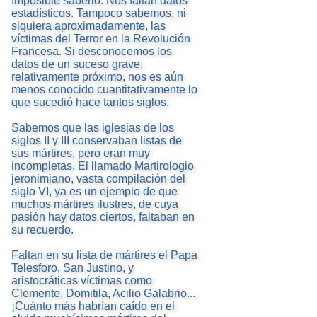
Imposible saberlo. Nos faltan datos
estadísticos. Tampoco sabemos, ni
siquiera aproximadamente, las
víctimas del Terror en la Revolución
Francesa. Si desconocemos los
datos de un suceso grave,
relativamente próximo, nos es aún
menos conocido cuantitativamente lo
que sucedió hace tantos siglos.
Sabemos que las iglesias de los
siglos II y III conservaban listas de
sus mártires, pero eran muy
incompletas. El llamado Martirologio
jeronimiano, vasta compilación del
siglo VI, ya es un ejemplo de que
muchos mártires ilustres, de cuya
pasión hay datos ciertos, faltaban en
su recuerdo.
Faltan en su lista de mártires el Papa
Telesforo, San Justino, y
aristocráticas víctimas como
Clemente, Domitila, Acilio Galabrio...
¡Cuánto más habrían caído en el