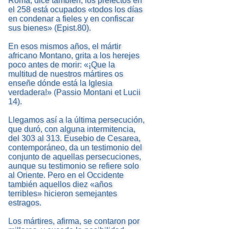
Roma, dice también, los prefectos en
el 258 está ocupados «todos los días
en condenar a fieles y en confiscar
sus bienes» (Epist.80).
En esos mismos años, el mártir
africano Montano, grita a los herejes
poco antes de morir: «¡Que la
multitud de nuestros mártires os
enseñe dónde está la Iglesia
verdadera!» (Passio Montani et Lucii
14).
Llegamos así a la última persecución,
que duró, con alguna intermitencia,
del 303 al 313. Eusebio de Cesarea,
contemporáneo, da un testimonio del
conjunto de aquellas persecuciones,
aunque su testimonio se refiere solo
al Oriente. Pero en el Occidente
también aquellos diez «años
terribles» hicieron semejantes
estragos.
Los mártires, afirma, se contaron por