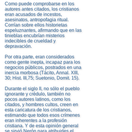
Como puede comprobarse en los
autores antes citados, los cristianos
eran acusados de incestos,
asesinatos, antropofagia ritual.
Corrían sobre ellos historietas
espeluznantes, afirmando que en las
tinieblas encubrían misterios
indecibles de crueldad y
depravación.
Por otra parte, eran considerados
como gente inepta, incapaz para los
negocios públicos, postrados en una
inercia morbosa (Tácito, Annal. XIII,
30; Hist. III,75; Suetonio, Domit. 15).
Durante el siglo II, no sólo el pueblo
ignorante y crédulo, también no
pocos autores latinos, como los
citados, y hombres cultos, creen en
esta caricatura de los cristianos,
estimando que todos esos crímenes
eran inherentes a la profesión
cristiana. Y de esta opinión general
se sirvió Nerón para atribuirles el