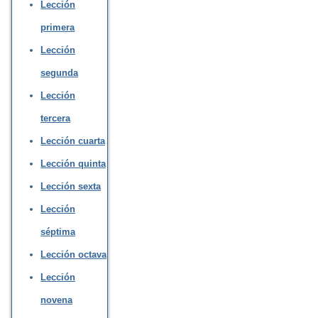
Lección
primera
Lección
segunda
Lección
tercera
Lección cuarta
Lección quinta
Lección sexta
Lección
séptima
Lección octava
Lección
novena