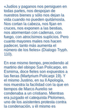
«Judíos y paganos nos persiguen en
todas partes, nos despojan de
nuestros bienes y sólo nos dejan la
vida cuando no pueden quitárnosla.
Nos cortan la cabeza, nos fijan en
cruces, nos exponen a las bestias,
nos atormentan con cadenas, con
fuego, con atrocísimos suplicios. Pero
cuanto mayores males nos hacen
padecer, tanto más aumenta el
número de los fieles» (Dialogo Tryph.
110).
En ese mismo tiempo, precediendo al
martirio del obispo San Policarpo, en
Esmirna, doce fieles son expuestos a
las fieras (Martyrium Policarpi 19). Y
el mismo Justino, en su II Apología,
nos muestra la facilidad con la que en
tiempos de Marco Aurelio se
condenaba a un cristiano. Mientras
era juzgado el catequista Ptolomeo,
uno de los asistentes protesta contra
la condenación, y él mismo es