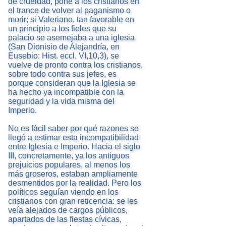
de crueldad, pone a los cristianos en
el trance de volver al paganismo o
morir; si Valeriano, tan favorable en
un principio a los fieles que su
palacio se asemejaba a una iglesia
(San Dionisio de Alejandría, en
Eusebio: Hist. eccl. VI,10,3), se
vuelve de pronto contra los cristianos,
sobre todo contra sus jefes, es
porque consideran que la Iglesia se
ha hecho ya incompatible con la
seguridad y la vida misma del
Imperio.
No es fácil saber por qué razones se
llegó a estimar esta incompatibilidad
entre Iglesia e Imperio. Hacia el siglo
III, concretamente, ya los antiguos
prejuicios populares, al menos los
más groseros, estaban ampliamente
desmentidos por la realidad. Pero los
políticos seguían viendo en los
cristianos con gran reticencia: se les
veía alejados de cargos públicos,
apartados de las fiestas cívicas,