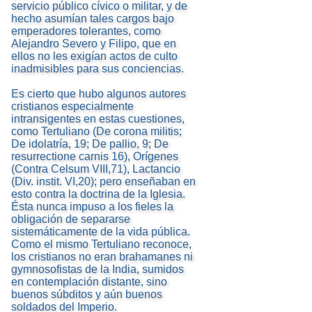
servicio público cívico o militar, y de
hecho asumían tales cargos bajo
emperadores tolerantes, como
Alejandro Severo y Filipo, que en
ellos no les exigían actos de culto
inadmisibles para sus conciencias.
Es cierto que hubo algunos autores
cristianos especialmente
intransigentes en estas cuestiones,
como Tertuliano (De corona militis;
De idolatría, 19; De pallio, 9; De
resurrectione carnis 16), Orígenes
(Contra Celsum VIII,71), Lactancio
(Div. instit. VI,20); pero enseñaban en
esto contra la doctrina de la Iglesia.
Ésta nunca impuso a los fieles la
obligación de separarse
sistemáticamente de la vida pública.
Como el mismo Tertuliano reconoce,
los cristianos no eran brahamanes ni
gymnosofistas de la India, sumidos
en contemplación distante, sino
buenos súbditos y aún buenos
soldados del Imperio.