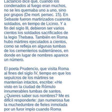
Lactancio dice que, cuando los
condenados al fuego eran muchos,
no se les quemaba uno a uno, sino
por grupos (De mort. persec. 15). En
Sebaste fueron martirizados cuarenta
soldados, en tiempo de Licinio. Y a
fin del siglo III, debieron ser varios
cientos los soldados sacrificados de
la legio Thebæa. También en Roma
hubo mártires ejecutados a cientos,
como se refleja en algunas tumbas
de los cementerios subterráneos, en
donde en lugar de nombres aparece
un número.
El poeta Prudencio, que visita Roma
al fines del siglo IV, tiempo en que los
sepulcros de los mártires se
mantenían intactos, escribe: «He
visto en la ciudad de Rómulo
innumerables tumbas de santos.
¿Quieres saber sus nombres? Me es
difícil responderte: ¡tan numerosa fue
la muchedumbre de fieles inmolada
por un furor impío cuando Roma