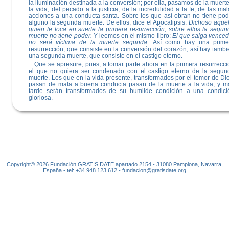
la iluminación destinada a la conversión; por ella, pasamos de la muert
la vida, del pecado a la justicia, de la incredulidad a la fe, de las ma
acciones a una conducta santa. Sobre los que así obran no tiene pod
alguno la segunda muerte. De ellos, dice el Apoca­lipsis:
Dichoso aquel
quien le toca en suerte la primera resurrección, sobre ellos la segun
muerte no tiene po­der.
Y leemos en el mismo libro:
El que salga venced
no será víctima de la muerte segunda.
Así como hay una pri­me
resurrección, que consiste en la conversión del co­razón, así hay tamb
una segunda muerte, que consiste en el castigo eterno.
Que se apresure, pues, a tomar parte ahora en la pri­mera resurrecci
el que no quiera ser condenado con el castigo eterno de la segun
muerte. Los que en la vida presente, transformados por el temor de Dio
pasan de mala a buena conducta pasan de la muerte a la vida, y m
tarde serán transformados de su humilde condición a una condici
gloriosa.
Copyright© 2026 Fundación GRATIS DATE apartado 2154 - 31080 Pamplona, Navarra,
España - tel: +34 948 123 612 - fundacion@gratisdate.org