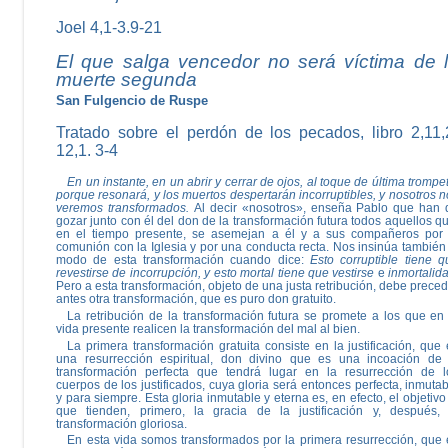
Joel 4,1-3.9-21
El que salga vencedor no será víctima de 
muerte segunda
San Fulgencio de Ruspe
Tratado sobre el perdón de los pecados, libro 2,11,
12,1. 3-4
En un instante, en un abrir y cerrar de ojos, al toque de última trompe
porque resonará, y los muertos des­pertarán incorruptibles, y nosotros 
veremos transfor­mados.
Al decir «nosotros», enseña Pablo que han 
go­zar junto con él del don de la transformación futura to­dos aquellos q
en el tiempo presente, se asemejan a él y a sus compañeros por 
comunión con la Iglesia y por una conducta recta. Nos insinúa también 
modo de esta transformación cuando dice:
Esto corruptible tiene q
revestirse de incorrupción, y esto mortal tiene que vestirse
e
inmortalid
Pero a esta transformación, objeto de una justa retribución, debe prece
antes otra transfor­mación, que es puro don gratuito.
La retribución de la transformación futura se promete a los que en 
vida presente realicen la transformación del mal al bien.
La primera transformación gratuita consiste en la jus­tificación, que
una resurrección espiritual, don divino que es una incoación de 
transformación perfecta que tendrá lugar en la resurrección de l
cuerpos de los jus­tificados, cuya gloria será entonces perfecta, inmuta
y para siempre. Esta gloria inmutable y eterna es, en efecto, el objetivo
que tienden, primero, la gracia de la justificación y, después, 
transformación gloriosa.
En esta vida somos transformados por la primera resu­rrección, que 