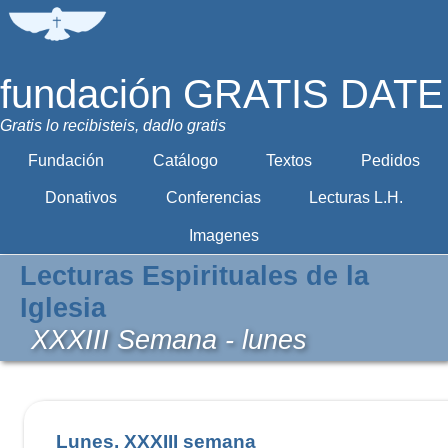
fundación GRATIS DATE
Gratis lo recibisteis, dadlo gratis
Fundación
Catálogo
Textos
Pedidos
Donativos
Conferencias
Lecturas L.H.
Imagenes
Lecturas Espirituales de la
Iglesia
XXXIII Semana - lunes
Lunes, XXXIII semana